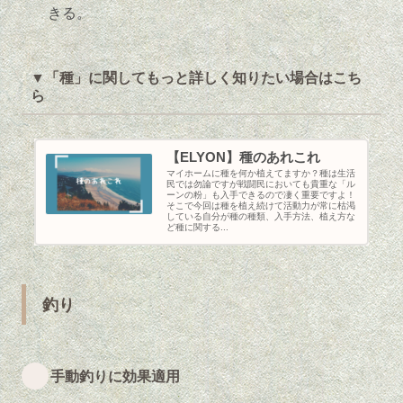
きる。
▼「種」に関してもっと詳しく知りたい場合はこち
ら
【ELYON】種のあれこれ
マイホームに種を何か植えてますか？種は生活
民では勿論ですが戦闘民においても貴重な「ル
ーンの粉」も入手できるので凄く重要ですよ！
そこで今回は種を植え続けて活動力が常に枯渇
している自分が種の種類、入手方法、植え方な
ど種に関する...
釣り
手動釣りに効果適用