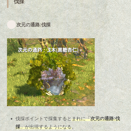
伐採
次元の通路:伐採
伐採ポイントで採集すると
まれに「
次元の通路:伐
採
」が出現するようになる
。