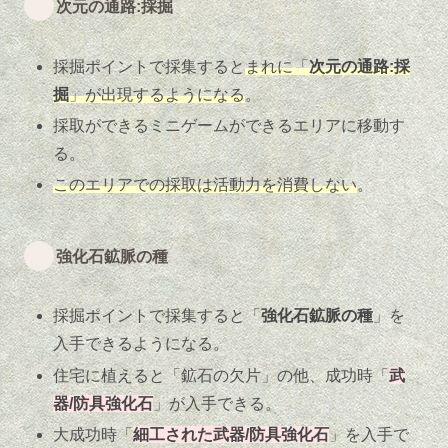
次元の通路:採掘
採掘ポイントで採集すると
まれに「
次元の通路:採
掘
」が出現するようになる
。
採取ができるミニゲームができるエリアに移動す
る。
このエリアでの採取は活動力を消費しない
。
強化石鉱脈の種
採掘ポイントで採集すると「
強化石鉱脈の種
」を
入手できるようになる。
住宅に植えると「鉱石の欠片」の他、成功時「
武
器/防具強化石
」が入手できる。
大成功時「
細工された武器/防具強化石
」を入手で