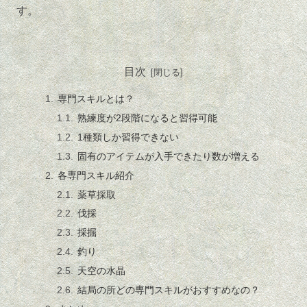
す。
目次
専門スキルとは？
熟練度が2段階になると習得可能
1種類しか習得できない
固有のアイテムが入手できたり数が増える
各専門スキル紹介
薬草採取
伐採
採掘
釣り
天空の水晶
結局の所どの専門スキルがおすすめなの？