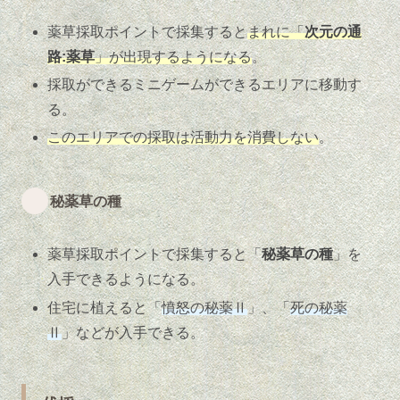
薬草採取ポイントで採集すると
まれに「
次元の通
路:薬草
」が出現するようになる
。
採取ができるミニゲームができるエリアに移動す
る。
このエリアでの採取は活動力を消費しない
。
秘薬草の種
薬草採取ポイントで採集すると「
秘薬草の種
」を
入手できるようになる。
住宅に植えると「
憤怒の秘薬Ⅱ
」、「
死の秘薬
Ⅱ
」などが入手できる。