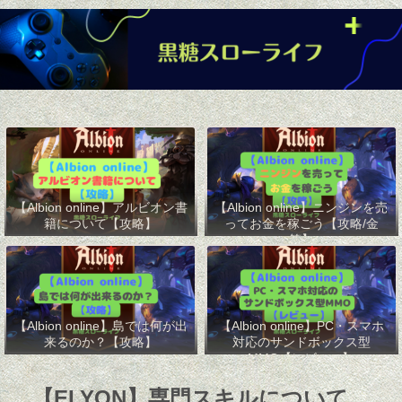
【Albion online】アルビオン書
【Albion online】ニンジンを売
籍について【攻略】
ってお金を稼ごう【攻略/金
策】
【Albion online】島では何が出
【Albion online】PC・スマホ
来るのか？【攻略】
対応のサンドボックス型
MMO【レビュー】
【ELYON】専門スキルについて