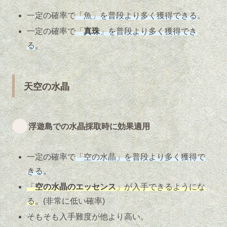
一定の確率で
「魚」を普段より多く獲得できる
。
一定の確率で
「
真珠
」を普段より多く獲得でき
る
。
天空の水晶
浮遊島での水晶採取時に効果適用
一定の確率で
「空の水晶」を普段より多く獲得で
きる
。
「
空の水晶のエッセンス
」が入手できるようにな
る
。(非常に低い確率)
そもそも入手難度が他より高い。