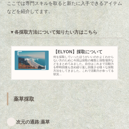
ここでは専門スキルを取ると新たに入手できるアイテム
などを紹介してます。
▼各採取方法について知りたい方はこちら
【ELYON】採取について
何を採取していったほうがいいのかよくわから
ない方のために今回は採取の種類と採取場所な
どをまとめてみました。自分はこれまで活動力
を即時回復も含め繰り返し回復させ様々な採取
方法をしてきました。これで活動力が余ってる
状況...
薬草採取
次元の通路:薬草