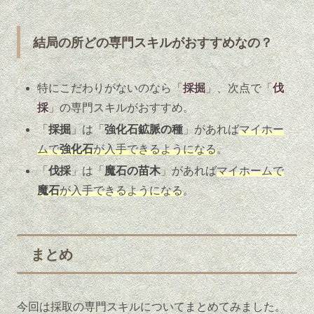
結局の所どの専門スキルがおすすめなの？
特にこだわりがないのなら「
採掘
」、次点で「
伐
採
」の専門スキルがおすすめ。
「
採掘
」は「
強化石鉱脈の種
」があれば
マイホー
ムで
強化石
が入手できるようになる
。
「
伐採
」は「
魔石の苗木
」があれば
マイホームで
魔石
が入手できるようになる
。
まとめ
今回は採取の専門スキルについてまとめてみました。