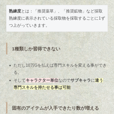
熟練度
とは：「推奨薬草」、「推奨鉱物」など採取
熟練度に表示されている採取物を採取するごとに1ず
つ上がっていきます。
1種類しか習得できない
ただし10万Gを払えば専門スキルを変える事ができ
る。
そして
キャラクター単位
なので
サブキャラ
に
違う
専門スキルを持たせる事は可能
固有のアイテムが入手できたり数が増える