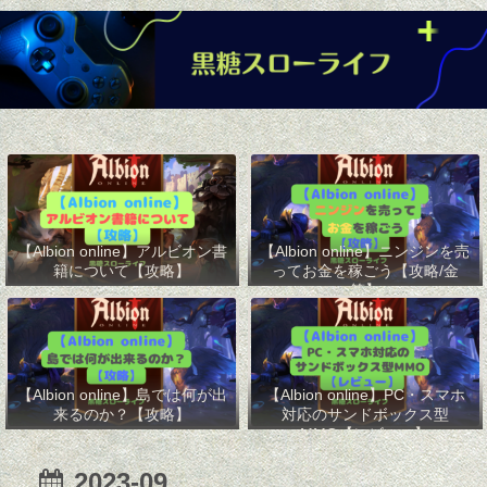
【Albion online】アルビオン書
【Albion online】ニンジンを売
籍について【攻略】
ってお金を稼ごう【攻略/金
策】
【Albion online】島では何が出
【Albion online】PC・スマホ
来るのか？【攻略】
対応のサンドボックス型
MMO【レビュー】
2023-09