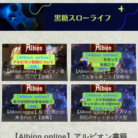
【Albion online】アルビオン書
【Albion online】ニンジンを売
籍について【攻略】
ってお金を稼ごう【攻略/金
策】
【Albion online】島では何が出
【Albion online】PC・スマホ
来るのか？【攻略】
対応のサンドボックス型
MMO【レビュー】
【Albion online】アルビオン書籍