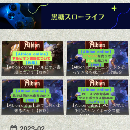
【Albion online】アルビオン書
【Albion online】ニンジンを売
籍について【攻略】
ってお金を稼ごう【攻略/金
策】
【Albion online】島では何が出
【Albion online】PC・スマホ
来るのか？【攻略】
対応のサンドボックス型
MMO【レビュー】
2023-02