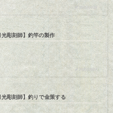
2021/10/28
月光彫刻師】釣竿の製作
2021/10/27
月光彫刻師】釣りで金策する