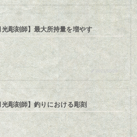
月光彫刻師】最大所持量を増やす
2021/10/29
月光彫刻師】釣りにおける彫刻