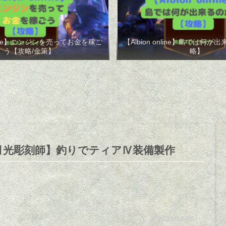
online】ニンジンを売ってお金を稼ご
【Albion online】島では何
う【攻略/金策】
略】
月光彫刻師】釣りでティアⅣ装備製作
2021/10/30