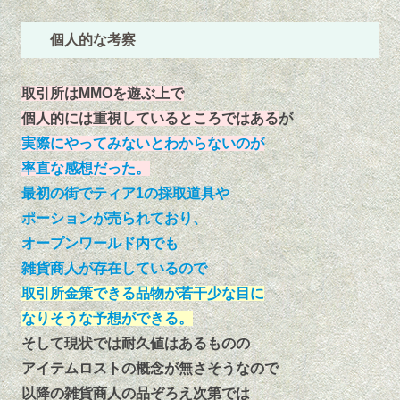
個人的な考察
取引所はMMOを遊ぶ上で
個人的には重視しているところではある
が
実際にやってみないとわからないのが
率直な感想だった。
最初の街でティア1の採取道具や
ポーションが売られており、
オープンワールド内でも
雑貨商人が存在しているので
取引所金策できる品物が若干少な目に
なりそうな予想ができる。
そして現状では耐久値はあるものの
アイテムロストの概念が無さそうなので
以降の雑貨商人の品ぞろえ次第では