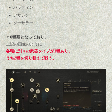
パラディン
アサシン
ソーサラー
と
6種類となっており、
上記の画像のように
各職に別々の武器タイプが3種あり、
うち2種を切り替えて戦う。