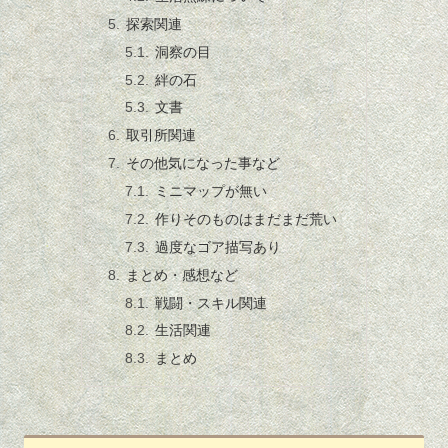
探索関連
洞察の目
絆の石
文書
取引所関連
その他気になった事など
ミニマップが無い
作りそのものはまだまだ荒い
過度なゴア描写あり
まとめ・感想など
戦闘・スキル関連
生活関連
まとめ