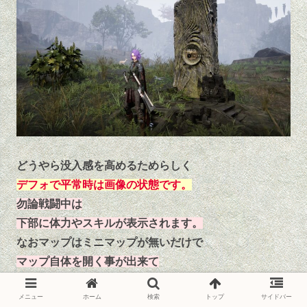
どうやら没入感を高めるためらしく
デフォで平常時は画像の状態です。
勿論戦闘中は
下部に体力やスキルが表示されます。
なおマップはミニマップが無いだけで
マップ自体を開く事が出来て
そこでは拡大縮小も可能となっています。
メニュー
ホーム
検索
トップ
サイドバー
最初はどこに何があるがわからずに