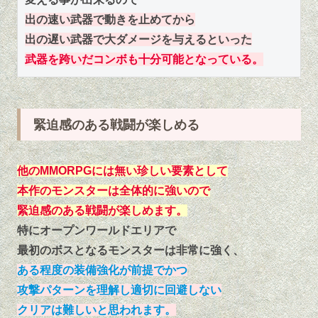
出の速い武器で動きを止めてから
出の遅い武器で大ダメージを与えるといった
武器を跨いだコンボも十分可能となっている。
緊迫感のある戦闘が楽しめる
他のMMORPGには無い珍しい要素として
本作のモンスター
は
全体的に強いので
緊迫感のある戦闘が楽しめます。
特にオープンワールドエリアで
最初のボスとなるモンスターは非常に強く、
ある程度の装備強化が前提でかつ
攻撃パターンを理解し適切に回避しない
クリアは難しいと思われます。