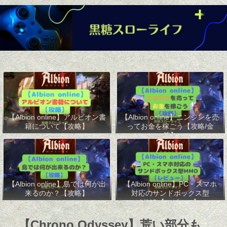
【Albion online】アルビオン書
【Albion online】ニンジンを売
籍について【攻略】
ってお金を稼ごう【攻略/金
策】
【Albion online】島では何が出
【Albion online】PC・スマホ
来るのか？【攻略】
対応のサンドボックス型
MMO【レビュー】
【Chrono Odyssey】荒い部分も