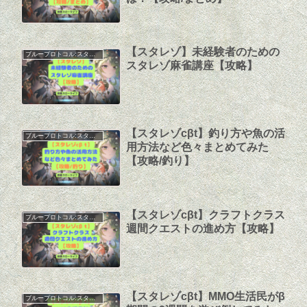
【スタレゾ】未経験者のための
ブループロトコル:スターレゾナンス
スタレゾ麻雀講座【攻略】
【スタレゾcβt】釣り方や魚の活
ブループロトコル:スターレゾナンス
用方法など色々まとめてみた
【攻略/釣り】
【スタレゾcβt】クラフトクラス
ブループロトコル:スターレゾナンス
週間クエストの進め方【攻略】
【スタレゾcβt】MMO生活民がβ
ブループロトコル:スターレゾナンス