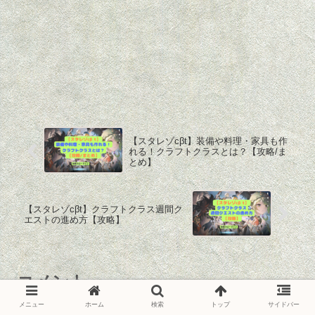
【スタレゾcβt】装備や料理・家具も作
れる！クラフトクラスとは？【攻略/ま
とめ】
【スタレゾcβt】クラフトクラス週間ク
エストの進め方【攻略】
コメント
メニュー
ホーム
検索
トップ
サイドバー