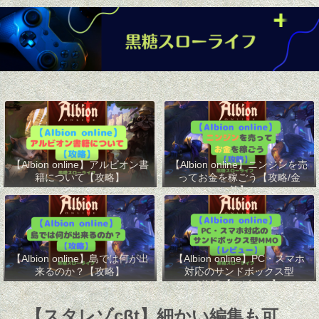
【Albion online】アルビオン書
【Albion online】ニンジンを売
籍について【攻略】
ってお金を稼ごう【攻略/金
策】
【Albion online】島では何が出
【Albion online】PC・スマホ
来るのか？【攻略】
対応のサンドボックス型
MMO【レビュー】
【スタレゾcβt】細かい編集も可